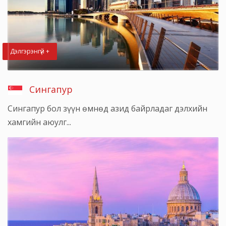
Дэлгэрэнгүй +
Сингапур
Сингапур бол зүүн өмнөд азид байрладаг дэлхийн
хамгийн аюулг...