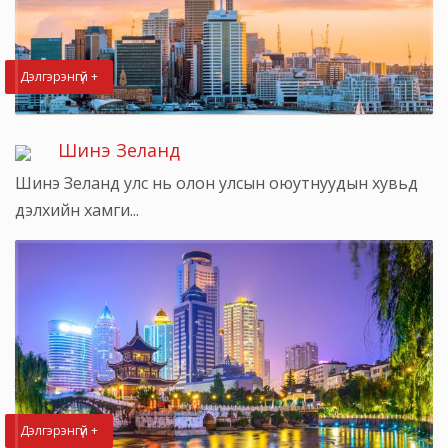
Дэлгэрэнгүй +
Шинэ Зеланд
Шинэ Зеланд улс нь олон улсын оюутнуудын хувьд
дэлхийн хамги...
Дэлгэрэнгүй +