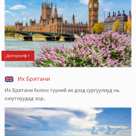
Дэлгэрэнгүй +
Их Британи
Их Британи болон түүний их дээд сургуулиуд нь
оюутнуудад зор...