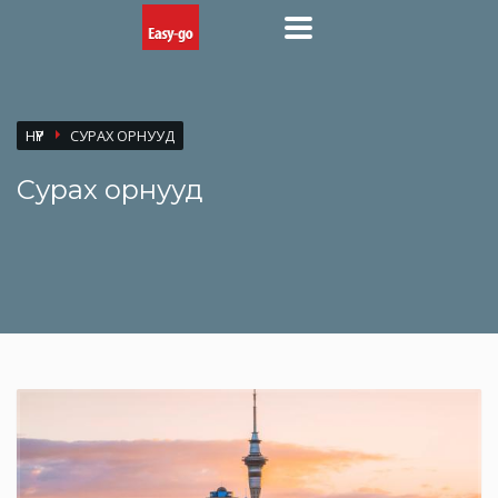
НҮҮР
СУРАХ ОРНУУД
Сурах орнууд