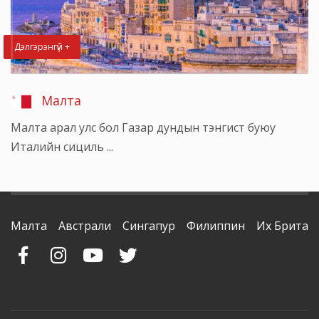
Дэлгэрэнгүй +
Малта
Малта арал улс бол Газар дундын тэнгист буюу
Италийн сициль ...
Малта
Австрали
Сингапур
Филиппин
Их Британ