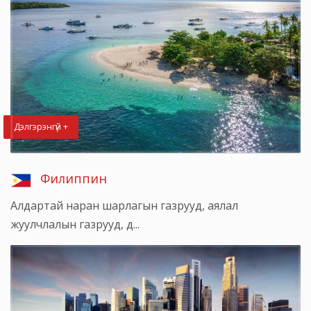
Дэлгэрэнгүй +
Филиппин
Алдартай наран шарлагын газрууд, аялал
жуулчлалын газрууд, д...