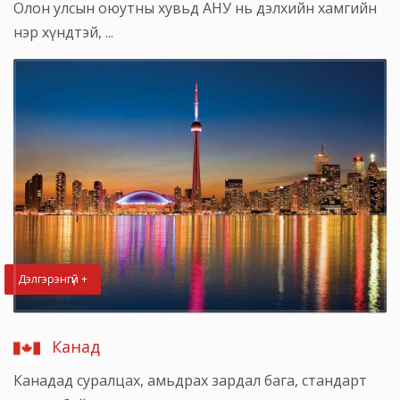
Олон улсын оюутны хувьд АНУ нь дэлхийн хамгийн
нэр хүндтэй, ...
Дэлгэрэнгүй +
Канад
Канадад суралцах, амьдрах зардал бага, стандарт