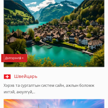
Дэлгэрэнгүй +
Швейцарь
Хэрэв та сургалтын систем сайн, ажлын боломж
ихтэй, аюулгүй,...