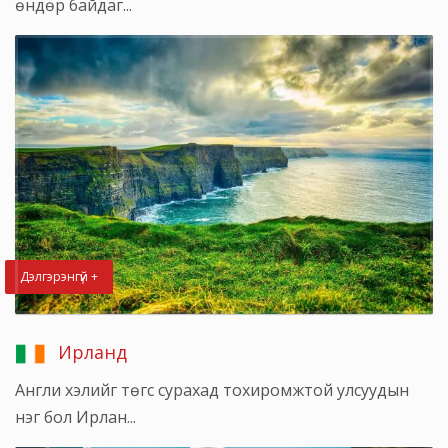
өндөр байдаг...
Дэлгэрэнгүй +
Ирланд
Англи хэлийг төгс сурахад тохиромжтой улсуудын
нэг бол Ирлан...