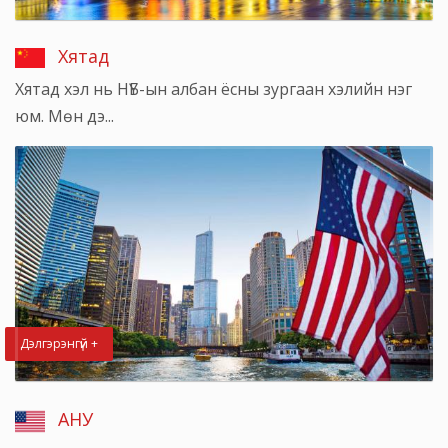
Хятад
Хятад хэл нь НҮБ-ын албан ёсны зургаан хэлийн нэг
юм. Мөн дэ...
Дэлгэрэнгүй +
АНУ