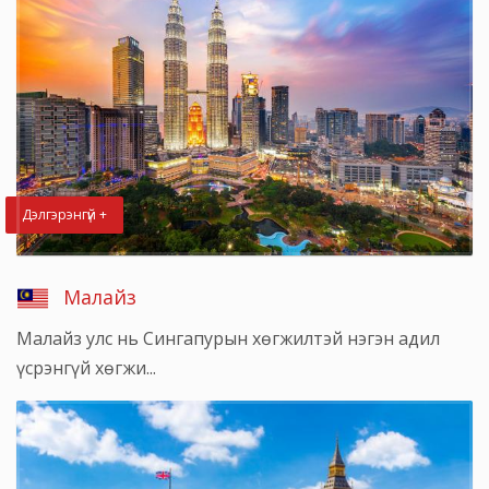
Дэлгэрэнгүй +
Малайз
Малайз улс нь Сингапурын хөгжилтэй нэгэн адил
үсрэнгүй хөгжи...