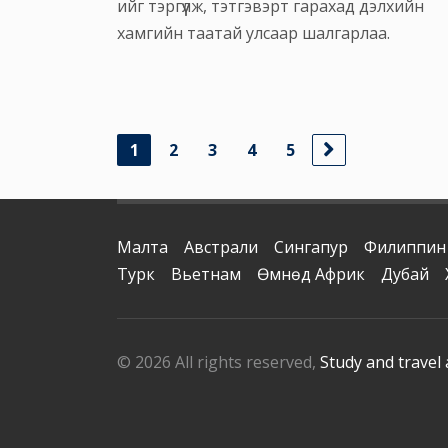
ийг тэргүүлж, тэтгэвэрт гарахад дэлхийн
хамгийн таатай улсаар шалгарлаа.
1
2
3
4
5
Малта
Австрали
Сингапур
Филиппин
Турк
Вьетнам
Өмнөд Африк
Дубай
© 2026 All rights reserved,
Study and travel