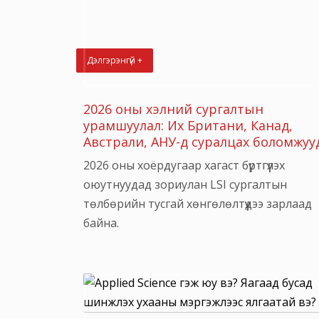
Дэлгэрэнгүй +
2026 оны хэлний сургалтын
урамшуулал: Их Британи, Канад,
Австрали, АНУ-д суралцах боломжуу
2026 оны хоёрдугаар хагаст бүртгүүлэх
оюутнуудад зориулан LSI сургалтын
төлбөрийн тусгай хөнгөлөлтүүдээ зарлаад
байна.