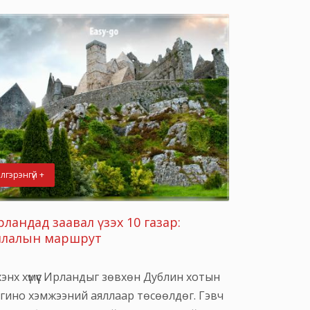
лгэрэнгүй +
ландад заавал үзэх 10 газар:
ялалын маршрут
энх хүмүүс Ирландыг зөвхөн Дублин хотын
гино хэмжээний аяллаар төсөөлдөг. Гэвч