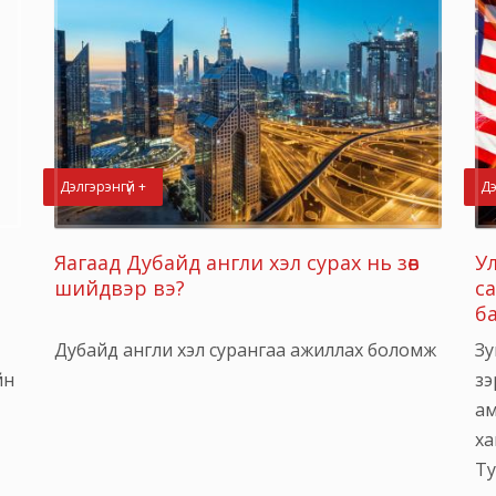
Дэлгэрэнгүй +
Дэ
Яагаад Дубайд англи хэл сурах нь зөв
Ул
шийдвэр вэ?
с
б
Дубайд англи хэл сурангаа ажиллах боломж
Зу
йн
зэ
ам
ха
Ту