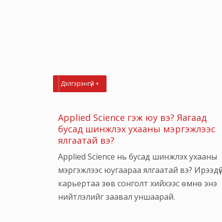
Дэлгэрэнгүй +
Applied Science гэж юу вэ? Яагаад
бусад шинжлэх ухааны мэргэжлээс
ялгаатай вэ?
Applied Science нь бусад шинжлэх ухааны
мэргэжлээс юугаараа ялгаатай вэ? Ирээдү
карьертаа зөв сонголт хийхээс өмнө энэ
нийтлэлийг заавал уншаарай.