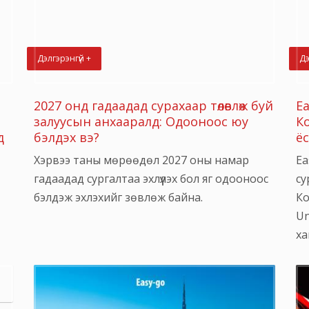
Дэлгэрэнгүй +
Дэ
2027 онд гадаадад сурахаар төлөвлөж буй
E
залуусын анхааралд: Одооноос юу
К
д
бэлдэх вэ?
ё
Хэрвээ таны мөрөөдөл 2027 оны намар
Ea
гадаадад сургалтаа эхлүүлэх бол яг одооноос
су
бэлдэж эхлэхийг зөвлөж байна.
Ко
Un
ха