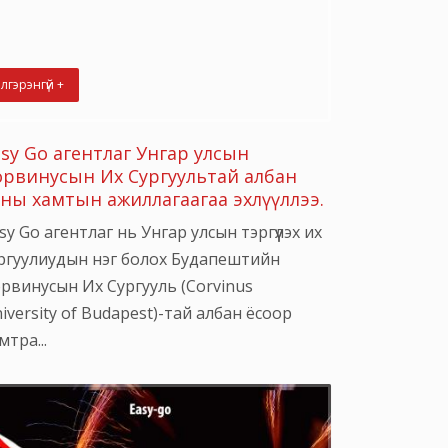
лгэрэнгүй +
asy Go агентлаг Унгар улсын
орвинусын Их Сургуультай албан
сны хамтын ажиллагаагаа эхлүүллээ.
sy Go агентлаг нь Унгар улсын тэргүүлэх их
ргуулиудын нэг болох Будапештийн
рвинусын Их Сургууль (Corvinus
iversity of Budapest)-тай албан ёсоор
мтра...