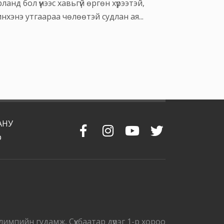
ланд бол үүнээс хавьгүй өргөн хүрээтэй,
нхэнэ утгаараа чөлөөтэй судлан ая...
АНУ
р
лимпийн гудамж, Сүхбаатар дүүрэг 1-р хороо