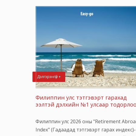
Дэлгэрэнгүй +
Филиппин улс тэтгэвэрт гарахад
ээлтэй дэлхийн №1 улсаар тодорлоо
Филиппин улс 2026 оны "Retirement Abroa
Index" (Гадаадад тэтгэвэрт гарах индекс)-