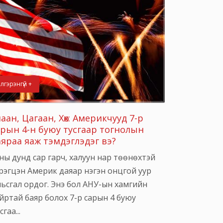
лгэрэнгүй +
аан, Цагаан, Хөх: Америкчууд 7-р
арын 4-н буюу тусгаар тогнолын
аяраа яаж тэмдэглэдэг вэ?
ны дунд сар гарч, халуун нар төөнөхтэй
рэгцэн Америк даяар нэгэн онцгой уур
ьсгал ордог. Энэ бол АНУ-ын хамгийн
йртай баяр болох 7-р сарын 4 буюу
сгаа...