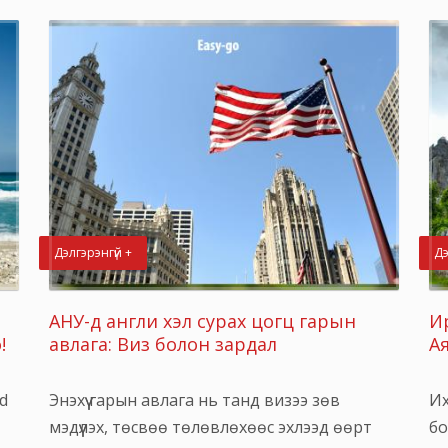
Дэлгэрэнгүй +
Дэ
АНУ-д англи хэл сурах цогц гарын
Ир
!
авлага: Виз болон зардал
А
d
Энэхүү гарын авлага нь танд визээ зөв
Их
мэдүүлэх, төсвөө төлөвлөхөөс эхлээд өөрт
бо