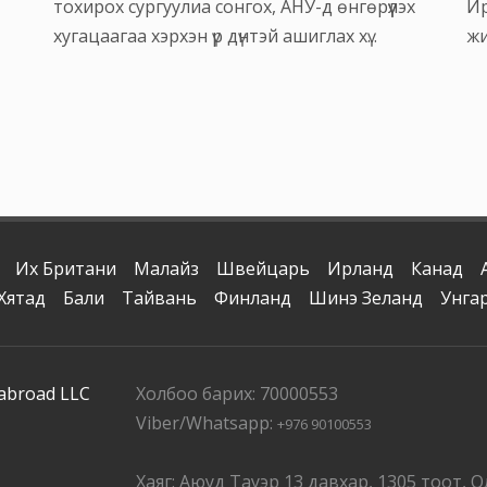
тохирох сургуулиа сонгох, АНУ-д өнгөрүүлэх
Ир
хугацаагаа хэрхэн үр дүнтэй ашиглах хү...
жи
Их Британи
Малайз
Швейцарь
Ирланд
Канад
Хятад
Бали
Тайвань
Финланд
Шинэ Зеланд
Унга
 abroad LLC
Холбоо барих: 70000553
Viber/Whatsapp:
+976 90100553
Хаяг: Аюуд Тауэр 13 давхар, 1305 тоот, О