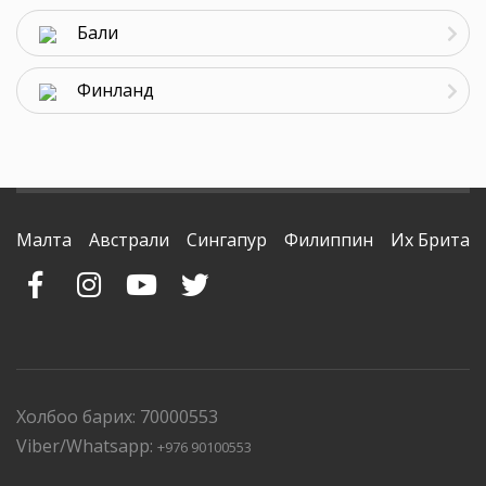
Бали
Финланд
Малта
Австрали
Сингапур
Филиппин
Их Британ
Холбоо барих: 70000553
Viber/Whatsapp:
+976 90100553