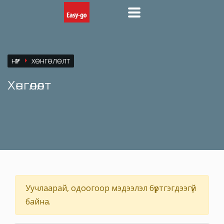
НҮҮР
ХӨНГӨЛӨЛТ
Хөнгөлөлт
Уучлаарай, одоогоор мэдээлэл бүртгэгдээгүй
байна.