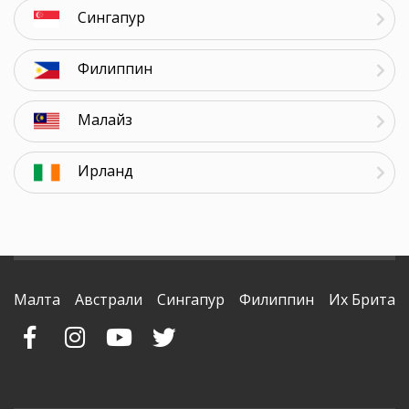
Сингапур
Филиппин
Малайз
Ирланд
Малта
Австрали
Сингапур
Филиппин
Их Британ